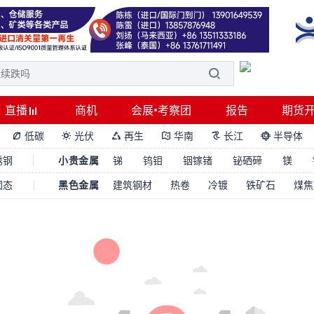
直播
商机
会展•考察团
报告
期货
低碳
光伏
再生
华南
长江
半导体






锈钢
小贵金属
锑
钨钼
铟镓锗
铋硒碲
镁
固态
黑色金属
建筑钢材
热卷
冷镀
铁矿石
煤焦