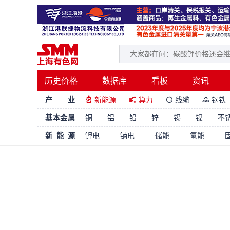
历史价格
数据库
看板
资讯
产 业
新能源
算力
线缆
钢铁




基本金属
铜
铝
铅
锌
锡
镍
不
新能源
锂电
钠电
储能
氢能