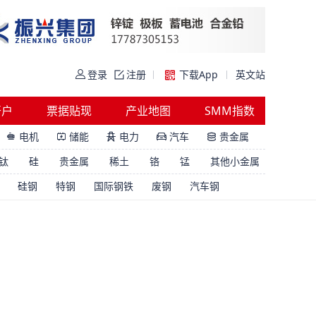
登录
注册
下载App
英文站
开户
票据贴现
产业地图
SMM指数
电机
储能
电力
汽车
贵金属





钛
硅
贵金属
稀土
铬
锰
其他小金属
硅钢
特钢
国际钢铁
废钢
汽车钢