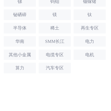
锑
钨钼
铟镓锗
铋硒碲
镁
钛
半导体
稀土
再生专区
华南
SMM长江
电力
其他小金属
电缆专区
电机
算力
汽车专区