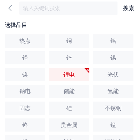
搜索
选择品目
热点
铜
铝
铅
锌
锡
镍
锂电
光伏
钠电
储能
氢能
固态
硅
不锈钢
铬
贵金属
锰