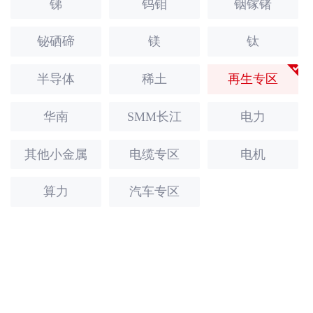
锑
钨钼
铟镓锗
铋硒碲
镁
钛
半导体
稀土
再生专区
华南
SMM长江
电力
其他小金属
电缆专区
电机
算力
汽车专区