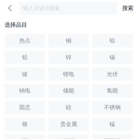
搜索
选择品目
热点
铜
铝
铅
锌
锡
镍
锂电
光伏
钠电
储能
氢能
固态
硅
不锈钢
铬
贵金属
锰