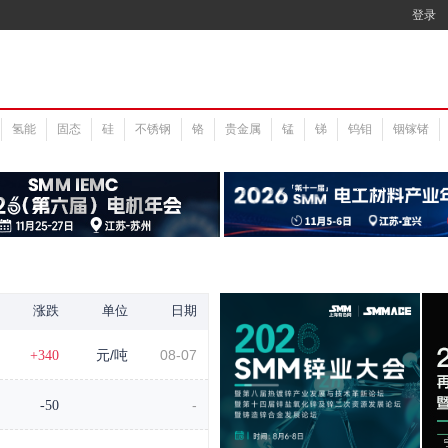
登录
氢能
固态
硅
不锈钢
铬
贵金属
锰
锑
钨钼
铟镓锗
涨跌
单位
日期
+340
元/吨
08-07
-50
-