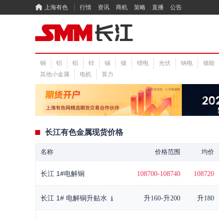
上海有色
行情
资讯
商机
策略
直播
公告
铜
铝
铅
锌
锡
镍
锂电
光伏
钠电
储能
其他小金属
电机
算力
长江有色金属现货价格
名称
价格范围
均价
长江 1#电解铜
108700-108740
108720
长江 1# 电解铜升贴水
升160-升200
升180