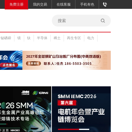
免费注册
我的交易
在线客服
手机有色
铋硒碲
镁
钛
半导体
稀土
再生专区
电力