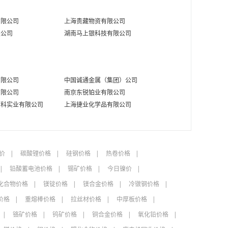
有限公司
上海贵藏物资有限公司
限公司
湖南马上银科技有限公司
有限公司
中国诚通金属（集团）公司
有限公司
南京东锐铂业有限公司
高科实业有限公司
上海捷业化学品有限公司
价
碳酸锂价格
硅钢价格
热卷价格
铅酸蓄电池价格
锡矿价格
今日镍价
化合物价格
镁锭价格
镁合金价格
冷镦钢价格
价格
重熔棒价格
拉丝材价格
中厚板价格
铬矿价格
钨矿价格
铜合金价格
氧化铅价格