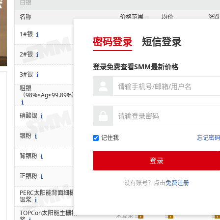
白银
名称
价格范围
均价
涨跌
未登录
1#银
密码登录
短信登录
未登录
2#银
登录免费查看SMM最新价格
未登录
3#银
粗银
未登录
（98%≤Ag≤99.89%）
未登录
硝酸银
未登录
银粉
记住我
忘记密
未登录
背银粉
登录
未登录
正银粉
没有账号？点击
免费注册
PERC太阳能背面细栅
未登录
银浆
TOPCon太阳能主栅银
未登录
浆