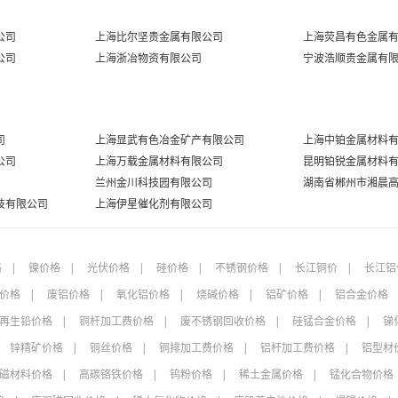
公司
上海比尔坚贵金属有限公司
上海荧昌有色金属
公司
上海浙冶物资有限公司
宁波浩顺贵金属有
司
上海显武有色冶金矿产有限公司
上海中铂金属材料
公司
上海万载金属材料有限公司
昆明铂锐金属材料
兰州金川科技园有限公司
湖南省郴州市湘晨
技有限公司
上海伊星催化剂有限公司
格
镍价格
光伏价格
硅价格
不锈钢价格
长江铜价
长江铝
价格
废铝价格
氧化铝价格
烧碱价格
铝矿价格
铝合金价格
再生铅价格
铜杆加工费价格
废不锈钢回收价格
硅锰合金价格
锑
锌精矿价格
铜丝价格
铜排加工费价格
铝杆加工费价格
铝型材
磁材料价格
高碳铬铁价格
钨粉价格
稀土金属价格
锰化合物价格