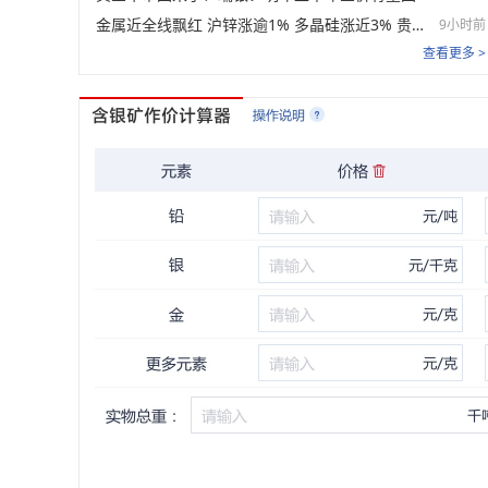
金属近全线飘红 沪锌涨逾1% 多晶硅涨近3% 贵金属、双焦涨幅居前【SMM日评】
9小时前
查看更多 >