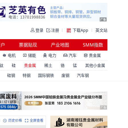
登录
注册
下载App
英文站
开户
票据贴现
产业地图
SMM指数
电机
储能
电力
汽车
贵金属





钛
硅
贵金属
稀土
铬
锰
其他小金属
硅钢
特钢
国际钢铁
废钢
汽车钢
明
历史价格
全屏查看