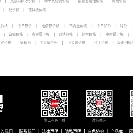
格
废强磁回收价格
稀土氧化物价格
废铅蓄电池价格
焊锡价格
铋价格
镀锌板价格
锭价格
今日铝价
电解铝价格
铝合金价格
今日铅价
锌价
格
白银价格
贵金属价格
钢铁价格
钢材价格
电解锰价格
镁价格
钛价格
半导体价格
小金属价格
稀土价格
废铜回收
掌上有色下载
微信关注
加入我们
联系我们
法律声明
隐私声明
有色协会
产品库