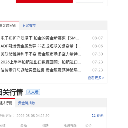
元/克
08-07
元/克
08-07
贵金属宏观
专家看市
元/克
08-07
电子布扩产浪潮下 铂金的黄金新赛道【SMM分析】
08-07
元/克
08-07
ADP引爆贵金属反弹 非农成短期关键变量【SMM贵金属宏观分析】
08-06
美联储维持利率不变 贵金属市场多空力量持续博弈【SMM贵金属宏观分析】
07-30
元/克
08-07
2026上半年铂钯进出口数据回顾：铂钯进口集体放量，国内实物供给迎来宽松窗口【SMM分析】
07-23
元/克
08-07
油价攀升与避险买盘拉锯 贵金属震荡待破局【SMM贵金属宏观分析】
07-23
查看更多 >
单位
日期
相关行情
元/克
08-07
期货行情
贵金属指数
元/克
08-07
更新时间：
2026-08-08 04:25:50
刷新
元/克
08-07
名称
最新
涨跌
涨跌幅%
买价