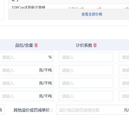
TOPCon太阳能正面细
未登录
栅银浆
查看全部价格
TOPCon太阳能背面细
未登录
栅银浆
PERC太阳能主栅银浆
未登录
PERC太阳能正面细栅
未登录
银浆
黄金
名称
价格范围
均价
涨跌
未登录
金99
未登录
金95
铂族金属
名称
价格范围
均价
涨跌
未登录
铂
未登录
钯(国产)