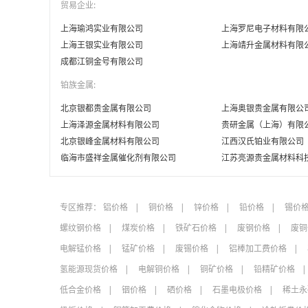
贸易企业:
上海瑜鸿实业有限公司
上海罗尼电子材料有限
上海王银实业有限公司
上海靖升金属材料有限
成都江铜金号有限公司
铂族金属:
北京银都贵金属有限公司
上海奥银贵金属有限公
上海泽源金属材料有限公司
贵研金属（上海）有限
北京银峰金属材料有限公司
江西汉氏铂业有限公司
临海市盛祥金属催化剂有限公司
江苏亮源贵金属材料科
专区推荐：
铝价格
铜价格
锌价格
铅价格
锡价
螺纹钢价格
煤炭价格
铁矿石价格
废钢价格
废铜
电解锰价格
锰矿价格
废锡价格
铝棒加工费价格
氢能源现货价格
电解铜价格
铜矿价格
铅精矿价格
低合金价格
铟价格
硒价格
石墨电极价格
稀土永