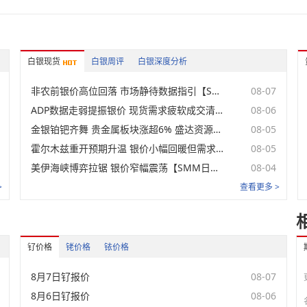
未登录
钯(进口)
未登录
钌
白银现货
白银周评
白银深度分析
未登录
铑
非农前银价高位回落 市场静待数据指引【SMM日评】
08-07
未登录
铱
ADP数据走弱提振银价 现货需求疲软成交清淡【SMM日评】
08-06
金银铂钯齐舞 贵金属板块涨超6% 盛达资源、四川黄金涨停【SMM快讯】
08-05
未登录
锇粉
霍尔木兹重开预期升温 银价小幅回暖但需求疲软【SMM日评】
08-05
未登录
锇锭
美伊海峡博弈拉锯 银价窄幅震荡【SMM日评】
08-04
>
查看更多 >
贵金属化合物
名称
价格范围
均价
涨跌
未登录
85%氧化铱
钌价格
铑价格
铱价格
未登录
20%铂炭
8月7日钌报价
08-07
未登录
40%铂炭
8月6日钌报价
08-06