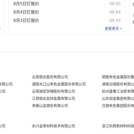
8月5日钌报价
08-05
未登录
60%铂炭
8月4日钌报价
08-04
未登录
氯铂酸
8月3日钌报价
08-03
未登录
>
查看更多 >
氯化钯
未登录
三氯化铑
未登录
三氯化钌
未登录
氯铱酸
云南铜业股份有限公司
铜陵有色金属股份
未登录
氯铱酸铵
有限公司
湖南水口山有色金属股份有限公司
湖南白银股份有限
未登录
三苯基膦氯化铑
公司
云南驰宏锌锗股份有限公司
杭州富春江冶炼有
江西铜业铅锌金属有限公司
山东招金集团有限
未登录
二氧化钌
赤峰山金银铅有限公司
白银有色集团股份
公司
永兴金荣材料技术有限公司
浙江科扬新材料科