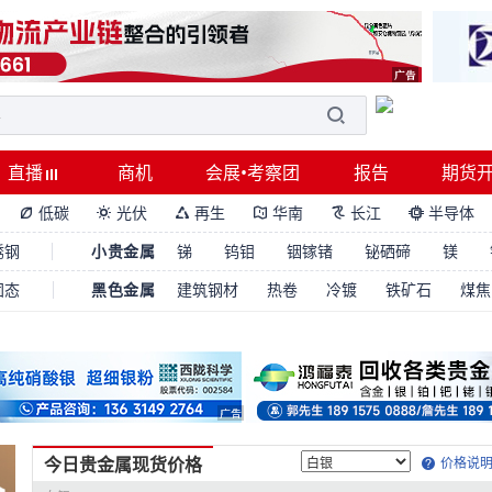
直播
商机
会展•考察团
报告
期货
低碳
光伏
再生
华南
长江
半导体






锈钢
小贵金属
锑
钨钼
铟镓锗
铋硒碲
镁
固态
黑色金属
建筑钢材
热卷
冷镀
铁矿石
煤焦
今日贵金属现货价格
价格说