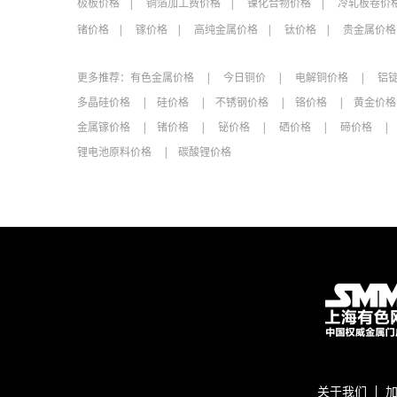
极板价格
铜箔加工费价格
镍化合物价格
冷轧板卷价
锗价格
镓价格
高纯金属价格
钛价格
贵金属价格
更多推荐：
有色金属价格
今日铜价
电解铜价格
铝
多晶硅价格
硅价格
不锈钢价格
铬价格
黄金价
金属镓价格
锗价格
铋价格
硒价格
碲价格
锂电池原料价格
碳酸锂价格
关于我们