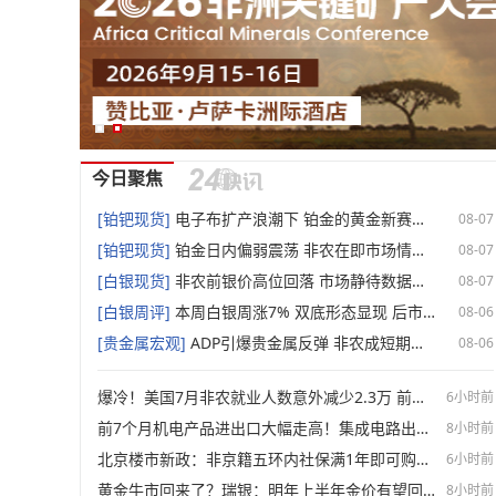
今日聚焦
[铂钯现货]
电子布扩产浪潮下 铂金的黄金新赛道【SMM分析】
08-07
[铂钯现货]
铂金日内偏弱震荡 非农在即市场情绪偏谨慎【SMM日评】
08-07
[白银现货]
非农前银价高位回落 市场静待数据指引【SMM日评】
08-07
[白银周评]
本周白银周涨7% 双底形态显现 后市多空交织【SMM白银周评】
08-06
[贵金属宏观]
ADP引爆贵金属反弹 非农成短期关键变量【SMM贵金属宏观分析】
08-06
爆冷！美国7月非农就业人数意外减少2.3万 前两月就业下修10.3万人
6小时前
前7个月机电产品进出口大幅走高！集成电路出口近乎翻倍！【SMM专题】
8小时前
北京楼市新政：非京籍五环内社保满1年即可购房 适度提高公积金最高贷款额度
6小时前
黄金牛市回来了？瑞银：明年上半年金价有望回到5000美元
8小时前