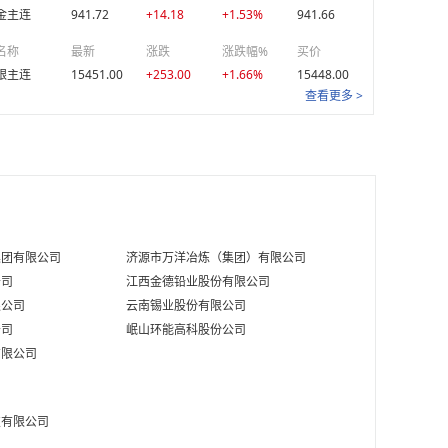
金主连
元/克
941.72
08-07
+14.18
+1.53%
941.66
名称
最新
涨跌
涨跌幅%
买价
元/克
08-07
银主连
15451.00
+253.00
+1.66%
15448.00
查看更多 >
元/克
08-07
元/克
08-07
元/克
08-07
元/克
08-07
集团有限公司
济源市万洋冶炼（集团）有限公司
元/克
08-07
公司
江西金德铅业股份有限公司
元/克
08-07
限公司
云南锡业股份有限公司
公司
岷山环能高科股份公司
元/克
08-07
有限公司
技有限公司