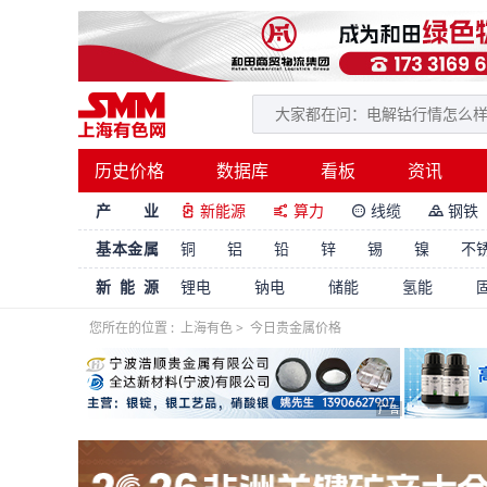
历史价格
数据库
看板
资讯
产 业
新能源
算力
线缆
钢铁




基本金属
铜
铝
铅
锌
锡
镍
不
新能源
锂电
钠电
储能
氢能
您所在的位置 :
上海有色
>
今日贵金属价格