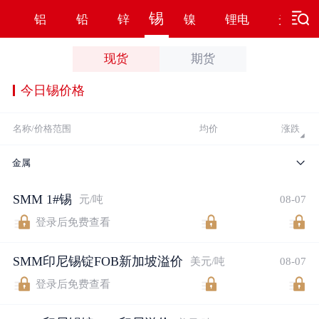
锡
铜
铝
铅
锌
镍
锂电
光伏
现货
期货
今日锡价格
名称/价格范围
均价
涨跌
金属
SMM 1#锡
元/吨
08-07
登录后免费查看
SMM印尼锡锭FOB新加坡溢价
美元/吨
08-07
登录后免费查看