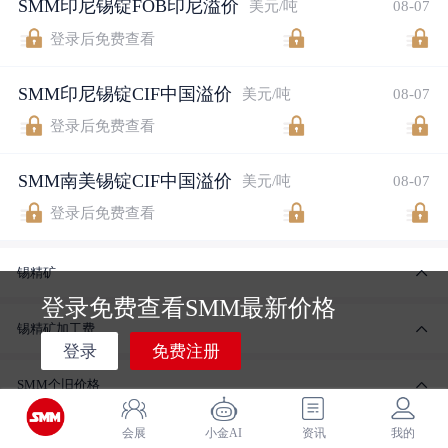
SMM印尼锡锭FOB印尼溢价
美元/吨
08-07
登录后免费查看
SMM印尼锡锭CIF中国溢价
美元/吨
08-07
登录后免费查看
SMM南美锡锭CIF中国溢价
美元/吨
08-07
登录后免费查看
锡精矿
登录免费查看SMM最新价格
锡精矿加工费
登录
免费注册
SMM个旧价格
会展
小金AI
资讯
我的
锡加工材