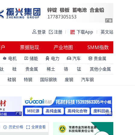
登录
注册
下载App
英文站
开户
票据贴现
产业地图
SMM指数
电机
储能
电力
汽车
贵金属





钛
硅
贵金属
稀土
铬
锰
其他小金属
硅钢
特钢
国际钢铁
废钢
汽车钢
明
历史价格
全屏查看