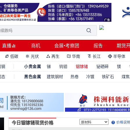
直播
商机
会展•考察团
报告
期货
低碳
光伏
再生
华南
长江
半导体






锈钢
小贵金属
锑
钨钼
铟镓锗
铋硒碲
镁
固态
黑色金属
建筑钢材
热卷
冷镀
铁矿石
煤焦
今日铟镓锗现货价格
价格说