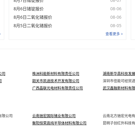
8月7日锗锭报价
08-07
货
氧化锗99.99%min 美
8月6日锗锭报价
08-06
未登录
国交货
8月6日二氧化锗报价
08-06
氧化锗99.99%min 中
未登录
国离岸
8月5日二氧化锗报价
08-05
>
查看更多 >
公司
株洲科能新材料有限责任公司
湖南新华昌科技发
司
韶关市凯迪技术开发有限公司
深圳市佳能可经贸
广西晶联光电材料有限责任公司
武汉鑫融新材料有
有限公司
云南驰宏国际锗业有限公司
云南北方驰宏光电
衡阳恒荣高纯半导体材料有限公司
昆明子创红外科技