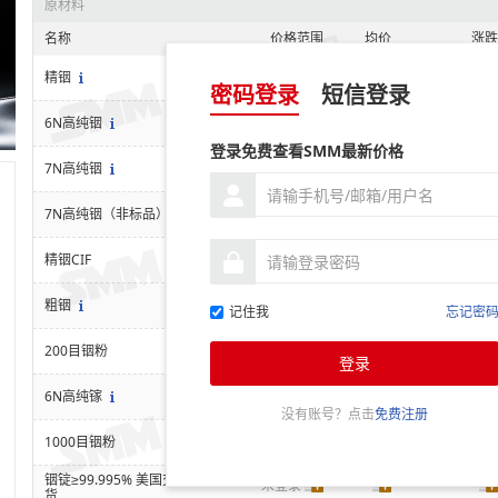
原材料
名称
价格范围
均价
涨跌
未登录
精铟
密码登录
短信登录
未登录
6N高纯铟
登录免费查看SMM最新价格
未登录
7N高纯铟
未登录
7N高纯铟（非标品）
未登录
精铟CIF
未登录
粗铟
记住我
忘记密
未登录
200目铟粉
登录
未登录
6N高纯镓
没有账号？点击
免费注册
未登录
1000目铟粉
铟锭≥99.995% 美国交
未登录
货