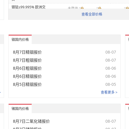
铟锭≥99.995% 欧洲交
未登录
货
查看全部价格
未登录
7N高纯镓
未登录
6N高纯镓粒
铟国内价格
未登录
镓
8月7日精铟报价
08-07
未登录
7N高纯镓粒
8月7日粗铟报价
08-07
未登录
8月6日粗铟报价
08-06
镓FOB
8月6日精铟报价
08-06
未登录
200目镓粉
8月5日精铟报价
08-05
未登录
二氧化锗
>
查看更多 >
未登录
锗锭
锗国内价格
锗99.99%min 美国交
未登录
货
8月7日二氧化锗报价
08-07
锗99.99%min 欧洲交
未登录