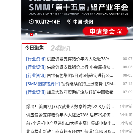
今日聚焦
[行业资讯]
供应偏紧支撑锗价年内大涨近78% 后市将如何演绎？【SMM评论】
08-07
[行业资讯]
供应偏紧支撑锗价上行 小金属板块走强 云南锗业、中钨高新领涨【SMM快讯】
08-06
[行业资讯]
白银有色集团5日对5吨碲锭进行公开招标【SMM报道】
08-05
[SMM铟镓锗周评]
铟价继续保持上涨态势【SMM铟现货周评】
07-15
[行业资讯]
加拿大政府资助矿企从锌矿中回收锗
07-09
爆冷！美国7月非农就业人数意外减少2.3万 前两月就业下修10.3万人
1小时前
供应偏紧支撑锗价年内大涨近78% 后市将如何演绎？【SMM评论】
3小时前
前7个月机电产品进出口大幅走高！集成电路出口近乎翻倍！【SMM专题】
3小时前
北京楼市新政：非京籍五环内社保满1年即可购房 适度提高公积金最高贷款额度
1小时前