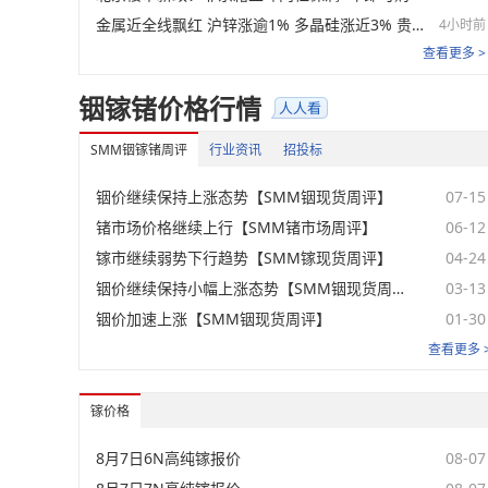
金属近全线飘红 沪锌涨逾1% 多晶硅涨近3% 贵金属、双焦涨幅居前【SMM日评】
4小时前
查看更多 >
铟镓锗价格行情
SMM铟镓锗周评
行业资讯
招投标
铟价继续保持上涨态势【SMM铟现货周评】
07-15
锗市场价格继续上行【SMM锗市场周评】
06-12
镓市继续弱势下行趋势【SMM镓现货周评】
04-24
铟价继续保持小幅上涨态势【SMM铟现货周评】
03-13
铟价加速上涨【SMM铟现货周评】
01-30
查看更多 
镓价格
8月7日6N高纯镓报价
08-07