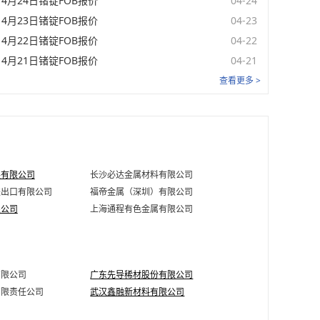
4月24日锗锭FOB报价
04-24
4月23日锗锭FOB报价
04-23
美元/千克
08-07
4月22日锗锭FOB报价
04-22
美元/千克
08-07
4月21日锗锭FOB报价
04-21
查看更多 >
展有限公司
长沙必达金属材料有限公司
进出口有限公司
福帝金属（深圳）有限公司
限公司
上海通程有色金属有限公司
有限公司
广东先导稀材股份有限公司
有限责任公司
武汉鑫融新材料有限公司