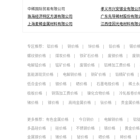
中稀国际贸易有限公司
孝义市兴安镓业有限公
珠海经济特区方源有限公司
广东先导稀材股份有限
上海麦稀金属材料有限公司
江西佳因光电材料有限
专区推荐：
铝价格
铜价格
锌价格
铅价格
锡价
螺纹钢价格
煤炭价格
铁矿石价格
废钢价格
废铜
电解锰价格
锰矿价格
废锡价格
铝棒加工费价格
氢能源现货价格
电解铜价格
铜矿价格
铅精矿价格
低合金价格
铟价格
硒价格
石墨电极价格
稀土永
极板价格
铜箔加工费价格
镍化合物价格
冷轧板卷价
锗价格
镓价格
高纯金属价格
钛价格
贵金属价格
更多推荐：
有色金属价格
今日铜价
电解铜价格
铝
多晶硅价格
硅价格
不锈钢价格
铬价格
黄金价
金属镓价格
锗价格
铋价格
硒价格
碲价格