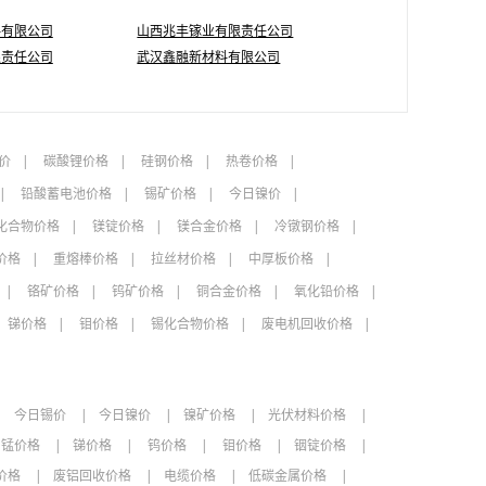
料有限公司
山西兆丰镓业有限责任公司
限责任公司
武汉鑫融新材料有限公司
价
碳酸锂价格
硅钢价格
热卷价格
铅酸蓄电池价格
锡矿价格
今日镍价
化合物价格
镁锭价格
镁合金价格
冷镦钢价格
价格
重熔棒价格
拉丝材价格
中厚板价格
铬矿价格
钨矿价格
铜合金价格
氧化铅价格
锑价格
钼价格
锡化合物价格
废电机回收价格
今日锡价
今日镍价
镍矿价格
光伏材料价格
锰价格
锑价格
钨价格
钼价格
铟锭价格
价格
废铝回收价格
电缆价格
低碳金属价格