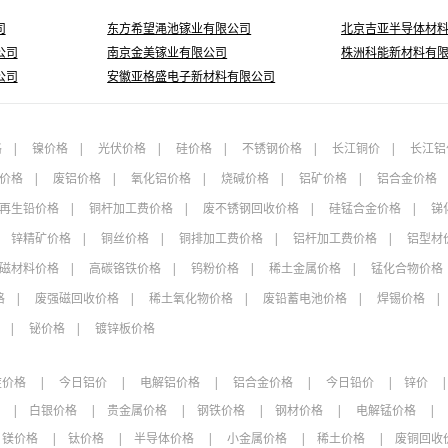
司
东方希望渑池镓业有限公司
北京吉亚半导体材
公司
南京金美镓业有限公司
株洲科能新材料有
公司
安徽亚格盛电子新材料有限公司
格
镍价格
光伏价格
硅价格
不锈钢价格
长江铜价
长江铝
价格
废铝价格
氧化铝价格
烧碱价格
铝矿价格
铝合金价格
再生铅价格
铜杆加工费价格
废不锈钢回收价格
硅锰合金价格
锑
锌精矿价格
铜丝价格
铜排加工费价格
铝杆加工费价格
铝型材
磁材料价格
高碳铬铁价格
钨粉价格
稀土金属价格
锰化合物价格
格
废强磁回收价格
稀土氧化物价格
废铅蓄电池价格
焊锡价格
铋价格
镀锌板价格
锭价格
今日铝价
电解铝价格
铝合金价格
今日铅价
锌价
格
白银价格
贵金属价格
钢铁价格
钢材价格
电解锰价格
镁价格
钛价格
半导体价格
小金属价格
稀土价格
废铜回收