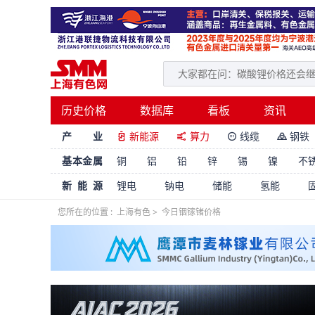
历史价格
数据库
看板
资讯
产 业
新能源
算力
线缆
钢铁




基本金属
铜
铝
铅
锌
锡
镍
不
新能源
锂电
钠电
储能
氢能
您所在的位置 :
上海有色
>
今日铟镓锗价格